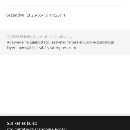
Hozzáadva: 2026-05-19 14:25:11
© 2026 Felelős Gasztrohős Alapítvány
Adatvédelmi tájékoztató
Részvételi feltételek
Cookie-szabályzat
Nyereményjáték szabályzat
Impresszum
Sütiket és külső
szolgáltatásokat (Google Fonts)