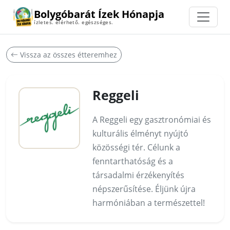
Bolygóbarát Ízek Hónapja
ízletes. elérhető. egészséges.
Vissza az összes étteremhez
Reggeli
A Reggeli egy gasztronómiai és
kulturális élményt nyújtó
közösségi tér. Célunk a
fenntarthatóság és a
társadalmi érzékenyítés
népszerűsítése. Éljünk újra
harmóniában a természettel!