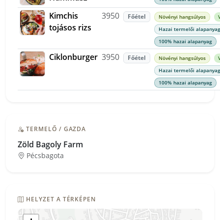
Kimchis
3950
Főétel
Növényi hangsúlyos
tojásos rizs
Hazai termelői alapanyag
100% hazai alapanyag
Ciklonburger
3950
Főétel
Növényi hangsúlyos
Hazai termelői alapanyag
100% hazai alapanyag
TERMELŐ / GAZDA
Zöld Bagoly Farm
Pécsbagota
HELYZET A TÉRKÉPEN