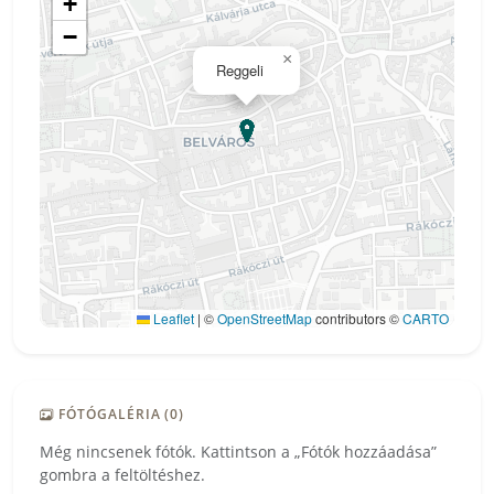
+
−
×
Reggeli
Leaflet
|
©
OpenStreetMap
contributors ©
CARTO
FÓTÓGALÉRIA (0)
Még nincsenek fótók. Kattintson a „Fótók hozzáadása”
gombra a feltöltéshez.