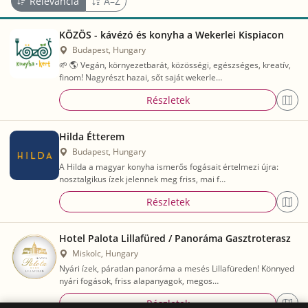
Relevancia
A–Z
KÖZÖS - kávézó és konyha a Wekerlei Kispiacon
Budapest, Hungary
🌱 🌎 Vegán, környezetbarát, közösségi, egészséges, kreatív,
finom! Nagyrészt hazai, sőt saját wekerle…
Részletek
Hilda Étterem
Budapest, Hungary
A Hilda a magyar konyha ismerős fogásait értelmezi újra:
nosztalgikus ízek jelennek meg friss, mai f…
Részletek
Hotel Palota Lillafüred / Panoráma Gasztroterasz
Miskolc, Hungary
Nyári ízek, páratlan panoráma a mesés Lillafüreden! Könnyed
nyári fogások, friss alapanyagok, megos…
Részletek