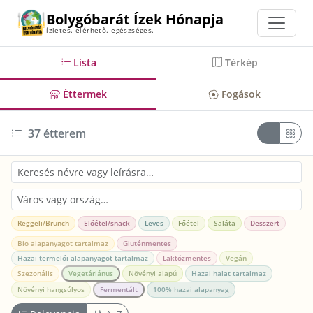
Bolygóbarát Ízek Hónapja
ízletes. elérhető. egészséges.
Lista
Térkép
Éttermek
Fogások
37
étterem
Reggeli/Brunch
Előétel/snack
Leves
Főétel
Saláta
Desszert
Bio alapanyagot tartalmaz
Gluténmentes
Hazai termelői alapanyagot tartalmaz
Laktózmentes
Vegán
Szezonális
Vegetáriánus
Növényi alapú
Hazai halat tartalmaz
Növényi hangsúlyos
Fermentált
100% hazai alapanyag