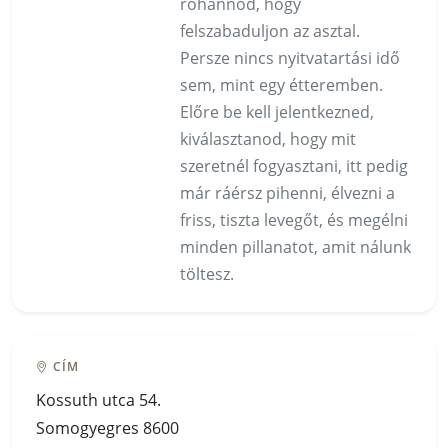
rohannod, hogy
felszabaduljon az asztal.
Persze nincs nyitvatartási idő
sem, mint egy étteremben.
Előre be kell jelentkezned,
kiválasztanod, hogy mit
szeretnél fogyasztani, itt pedig
már ráérsz pihenni, élvezni a
friss, tiszta levegőt, és megélni
minden pillanatot, amit nálunk
töltesz.
CÍM
Kossuth utca 54.
Somogyegres 8600