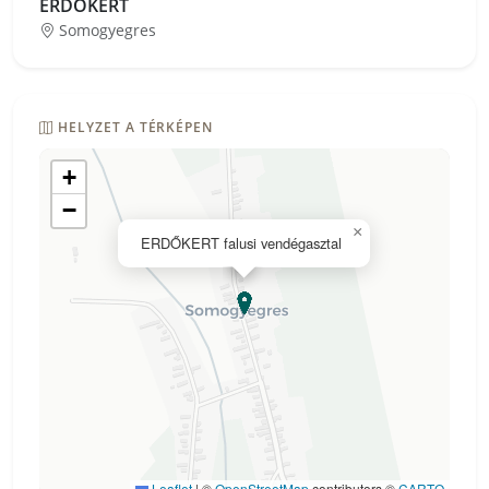
ERDŐKERT
Somogyegres
HELYZET A TÉRKÉPEN
+
−
×
ERDŐKERT falusi vendégasztal
Leaflet
|
©
OpenStreetMap
contributors ©
CARTO