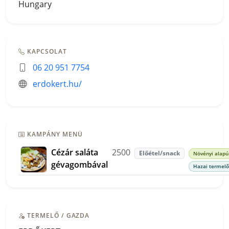
Hungary
KAPCSOLAT
06 20 951 7754
erdokert.hu/
KAMPÁNY MENÜ
Cézár saláta
2500
Előétel/snack
Növényi alapú
gévagombával
Hazai termelő
TERMELŐ / GAZDA