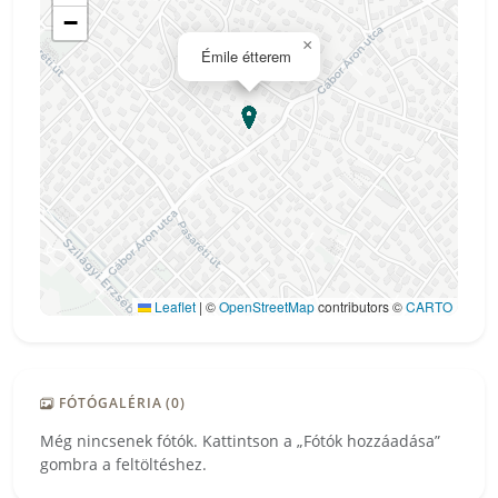
−
×
Émile étterem
Leaflet
|
©
OpenStreetMap
contributors ©
CARTO
FÓTÓGALÉRIA (0)
Még nincsenek fótók. Kattintson a „Fótók hozzáadása”
gombra a feltöltéshez.