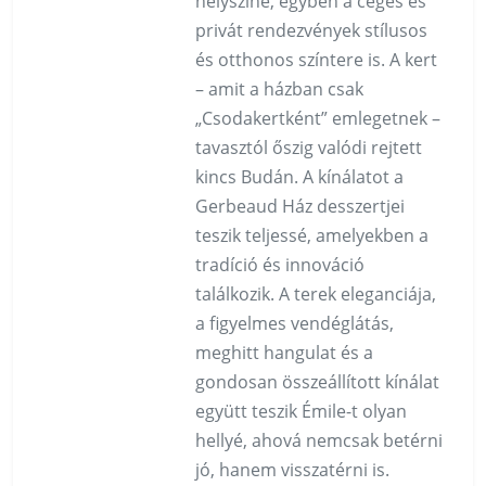
helyszíne, egyben a céges és
privát rendezvények stílusos
és otthonos színtere is. A kert
– amit a házban csak
„Csodakertként” emlegetnek –
tavasztól őszig valódi rejtett
kincs Budán. A kínálatot a
Gerbeaud Ház desszertjei
teszik teljessé, amelyekben a
tradíció és innováció
találkozik. A terek eleganciája,
a figyelmes vendéglátás,
meghitt hangulat és a
gondosan összeállított kínálat
együtt teszik Émile-t olyan
hellyé, ahová nemcsak betérni
jó, hanem visszatérni is.