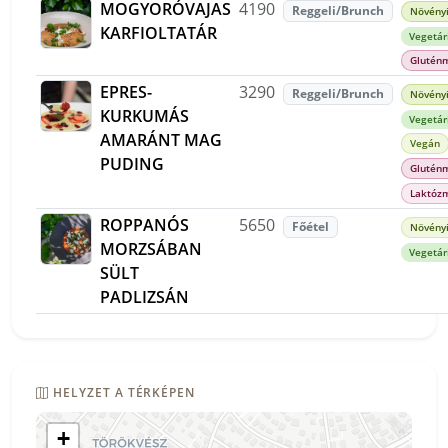
MOGYORÓVAJAS
4190
Reggeli/Brunch
Növényi
KARFIOLTATÁR
Vegetár
Glutén
EPRES-
3290
Reggeli/Brunch
Növényi
KURKUMÁS
Vegetár
AMARÁNT MAG
Vegán
PUDING
Glutén
Laktóz
ROPPANÓS
5650
Főétel
Növényi
MORZSÁBAN
Vegetár
SÜLT
PADLIZSÁN
HELYZET A TÉRKÉPEN
+