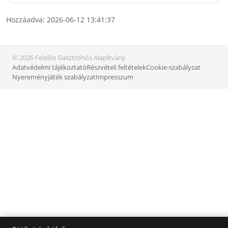
Hozzáadva: 2026-06-12 13:41:37
© 2026 Felelős Gasztrohős Alapítvány
Adatvédelmi tájékoztató
Részvételi feltételek
Cookie-szabályzat
Nyereményjáték szabályzat
Impresszum