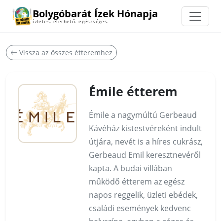
Bolygóbarát Ízek Hónapja
ízletes. elérhető. egészséges.
Vissza az összes étteremhez
Émile étterem
Émile a nagymúltú Gerbeaud
Kávéház kistestvéreként indult
útjára, nevét is a híres cukrász,
Gerbeaud Emil keresztnevéről
kapta. A budai villában
működő étterem az egész
napos reggelik, üzleti ebédek,
családi események kedvenc