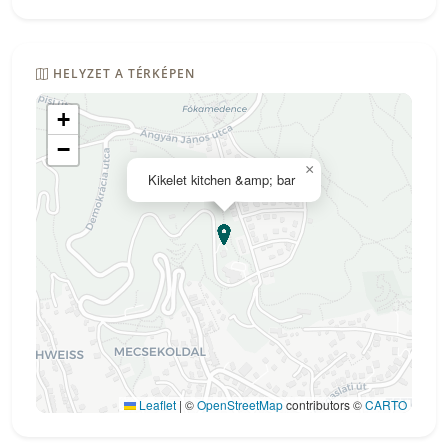
HELYZET A TÉRKÉPEN
+
−
×
Kikelet kitchen &amp; bar
Leaflet
|
©
OpenStreetMap
contributors ©
CARTO