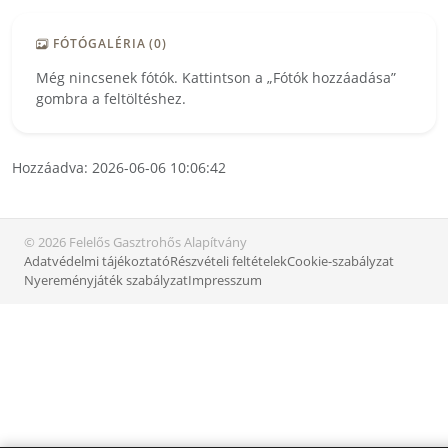
FÓTÓGALÉRIA (0)
Még nincsenek fótók. Kattintson a „Fótók hozzáadása”
gombra a feltöltéshez.
Hozzáadva: 2026-06-06 10:06:42
© 2026 Felelős Gasztrohős Alapítvány
Adatvédelmi tájékoztató
Részvételi feltételek
Cookie-szabályzat
Nyereményjáték szabályzat
Impresszum